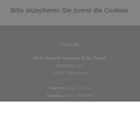
Bitte akzeptieren Sie zuerst die Cookies.
Kontakt
Meier Sanitär Heizung Solar GmbH
Mittelweg 107
26127 Oldenburg
Telefon:
0441 41724
Telefax:
0441 4852000
E-Mail:
info@meier-shk-ol.de
Erreichbarkeit