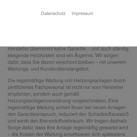
Kundendienst und Wartung
Datenschutz
Impressum
Meier Sanitär Heizung Solar GmbH sorgt für
anhaltende Wärme
Ein Albtraum: Im Winter fällt die Heizung aus und der
Hersteller übernimmt keine Garantie – und auch ständig
steigende Heizkosten sind ein Ärgernis. Wir sorgen
dafür, dass Sie davon verschont bleiben – mit unserem
Wartungs- und Kundendienstangebot.
Die regelmäßige Wartung von Heizungsanlagen durch
zertifiziertes Fachpersonal ist nicht nur vom Hersteller
empfohlen, sondern auch gemäß
Heizungsanlagenverordnung vorgeschrieben. Eine
regelmäßige Wartung sichert Ihnen bei neuen Anlagen
den Garantieanspruch, reduziert den Schadstoffausstoß
und senkt den Brennstoffverbrauch. Wir tragen deshalb
Sorge dafür, dass Ihre Anlage regelmäßig gewartet wird
– die Kosten der Wartung amortisieren sich spätestens