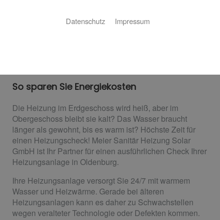
Datenschutz
Impressum
Heizungscheck
So sparen Sie Energiekosten
Die Heizung im Erdgeschoss wird heiß, aber im
Obergeschoss bleibt sie kalt? Das Wasser braucht
länger als gewohnt, bis es warm ist? Höchste Zeit für
einen Heizungscheck! Meier Sanitär Heizung Solar
GmbH ist Ihr Partner für einen ausführlichen Check Ihrer
Heizungsanlage in Oldenburg.
Ihre Heizungsanlage versorgt Sie 24/7 mit warmem
Wasser und Heizwärme. Gerade bei älteren
Heizungsanlagen kann es daher zu Schwachstellen
wegen veralteter Technologie oder Defekten kommen.