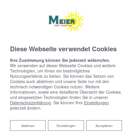
Diese Webseite verwendet Cookies
Ihre Zustimmung können Sie jederzeit widerrufen.
Wir verwenden auf dieser Webseite Cookies und weitere
Technologien, um Ihnen ein bestmögliches
Nutzungserlebnis zu bieten. Sie können das Setzen von
Badsanierung:
Cookies auch ablehnen und unsere Seite nur mit den
technisch notwendigen Cookies nutzen. Weitere
Informationen, sowie eine detaillierte Übersicht der Cookies
Das Bad Ihrer Träume. Wir machen es
und eingesetzten Technologien finden Sie in unserer
wahr.
Datenschutzerklärung
. Sie können Ihre
Einstellungen
jederzeit ändern.
Wie stellen Sie sich Ihr neues Bad
vor? Eine luxuriöse Wellness-Oase, ein
Ablehnen
Ablehnen
Einstellungen
Akzeptieren
praktisches Familienbad, ein