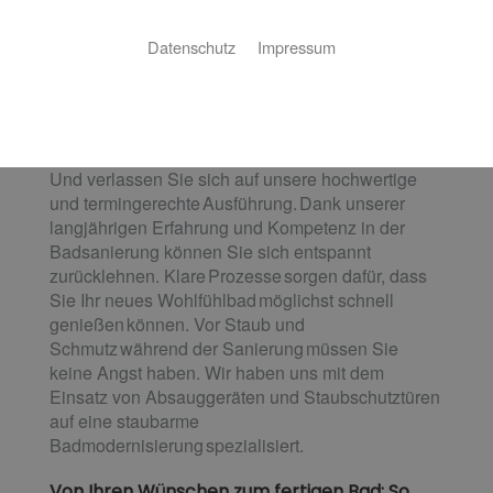
cleveres Raumwunder oder ein barrierefreies
Bad? Gemeinsam mit
Datenschutz
Impressum
Ihnen machen wir Ihre individuellen Wünsche und
Vorstellungen wahr. Profitieren Sie von
unserer umfassenden Beratung und
durchdachten Planung. Holen Sie sich Inspiration
und Ideen in unserer ELEMENTS-Ausstellung.
Und verlassen Sie sich auf unsere hochwertige
und termingerechte Ausführung. Dank unserer
langjährigen Erfahrung und Kompetenz in der
Badsanierung können Sie sich entspannt
zurücklehnen. Klare Prozesse sorgen dafür, dass
Sie Ihr neues Wohlfühlbad möglichst schnell
genießen können. Vor Staub und
Schmutz während der Sanierung müssen Sie
keine Angst haben. Wir haben uns mit dem
Einsatz von Absauggeräten und Staubschutztüren
auf eine staubarme
Badmodernisierung spezialisiert.
Von Ihren Wünschen zum fertigen Bad: So