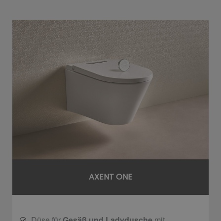
AXENT ONE
Düse für
Gesäß und Ladydusche
mit